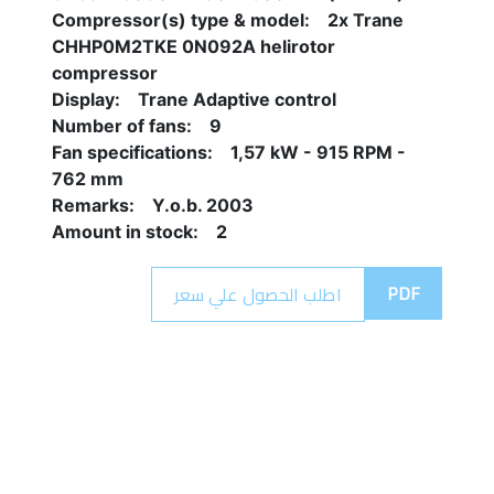
Compressor(s) type & model:    2x Trane 
CHHP0M2TKE 0N092A helirotor 
compressor
Display:    Trane Adaptive control
Number of fans:    9
Fan specifications:    1,57 kW - 915 RPM - 
762 mm
Remarks:    Y.o.b. 2003
Amount in stock:    2
PDF
اطلب الحصول علي سعر