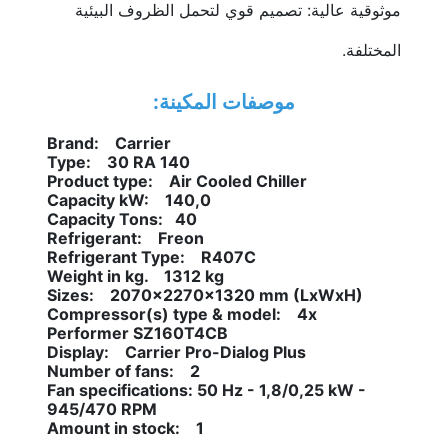
موثوقية عالية: تصميم قوي لتحمل الظروف البيئية 
المختلفة.
موصفات المكينة:
Brand:    Carrier
Type:    30 RA 140
Product type:    Air Cooled Chiller
Capacity kW:    140,0
Capacity Tons:   40
Refrigerant:    Freon
Refrigerant Type:    R407C
Weight in kg.    1312 kg
Sizes:    2070x2270x1320 mm (LxWxH)
Compressor(s) type & model:    4x 
Performer SZ160T4CB
Display:    Carrier Pro-Dialog Plus
Number of fans:    2
Fan specifications: 50 Hz - 1,8/0,25 kW - 
945/470 RPM
Amount in stock:    1