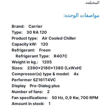
المختلفة.
مواصفات الوحده:
Brand:    Carrier
Type:    30 RA 120
Product type:    Air Cooled Chiller
Capacity kW:    120
Refrigerant:    Freon
Refrigerant Type:    R407C    
Weight in kg.:    1205
Sizes:    2390x2180x1380 (LxWxH)
Compressor(s) type & model:    4x 
Performer SZ161T4VC
Display    Pro-Dialog plus
Number of fans:    2
Fan specifications:    50 Hz, 0,9 Kw, 700 RPM
Amount in stock:    1